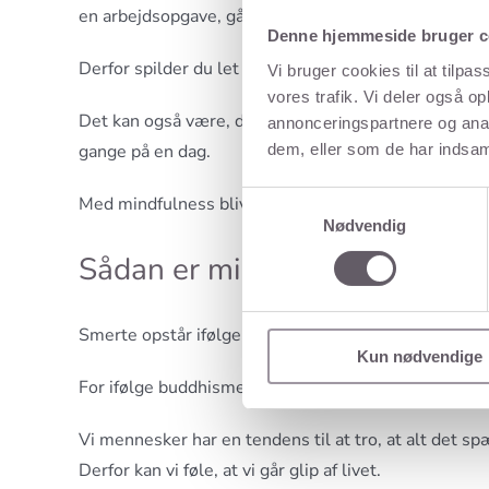
en arbejdsopgave, går der tyve minutter, før du igen 
Denne hjemmeside bruger c
Derfor spilder du let arbejdstid, hvis du springer fra
Vi bruger cookies til at tilpas
vores trafik. Vi deler også 
Det kan også være, du laver for mange oversprings
annonceringspartnere og anal
dem, eller som de har indsaml
gange på en dag.
Samtykkevalg
Med mindfulness bliver du mere effektiv og når derf
Nødvendig
Sådan er mindfulness inspire
Smerte opstår ifølge buddhismen, fordi intet i livet 
Kun nødvendige
For ifølge buddhismen skaber det nemlig smerte og li
Vi mennesker har en tendens til at tro, at alt det sp
Derfor kan vi føle, at vi går glip af livet.