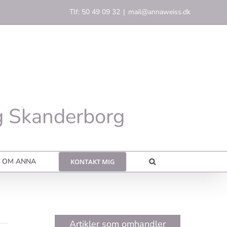
Tlf: 50 49 09 32
|
mail@annaweiss.dk
g Skanderborg
OM ANNA
KONTAKT MIG
Artikler som omhandler