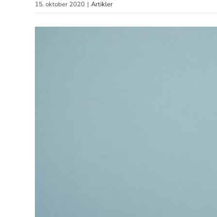
15. oktober 2020
|
Artikler
Se
større
billede