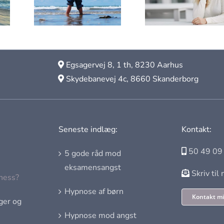
virker
?
bør
hypnose?
Egsagervej 8, 1 th, 8230 Aarhus
Skydebanevej 4c, 8660 Skanderborg
Seneste indlæg:
Kontakt:
50 49 09
5 gode råd mod
eksamensangst
Skriv til
ness?
Hypnose af børn
Kontakt m
ger og
Hypnose mod angst