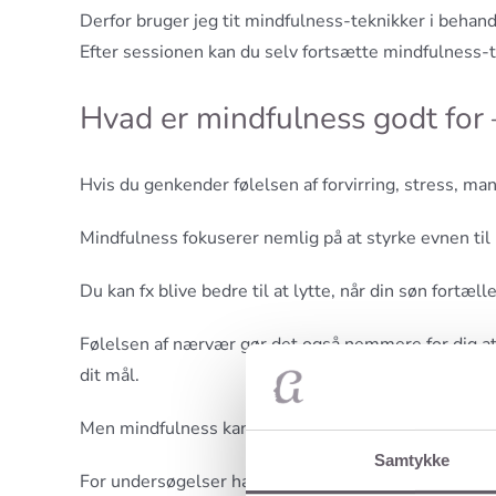
Derfor bruger jeg tit mindfulness-teknikker i beha
Efter sessionen kan du selv fortsætte mindfulness-t
Hvad er mindfulness godt for –
Hvis du genkender følelsen af forvirring, stress, m
Mindfulness fokuserer nemlig på at styrke evnen ti
Du kan fx blive bedre til at lytte, når din søn fortæ
Følelsen af nærvær gør det også nemmere for dig at 
dit mål.
Men mindfulness kan også hjælpe dig på jobbet.
Samtykke
For undersøgelser har nemlig vist, at hver afbrydelse