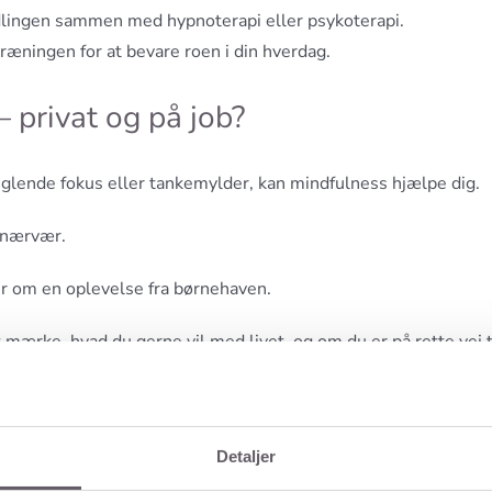
ndlingen sammen med hypnoterapi eller psykoterapi.
ræningen for at bevare roen i din hverdag.
 privat og på job?
anglende fokus eller tankemylder, kan mindfulness hjælpe dig.
l nærvær.
ller om en oplevelse fra børnehaven.
mærke, hvad du gerne vil med livet, og om du er på rette vej t
Detaljer
 af en arbejdsopgaver koster dyrebar tid. Hvis du bliver afbrud