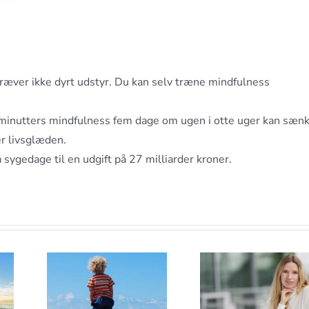
ræver ikke dyrt udstyr. Du kan selv træne mindfulness
ti minutters mindfulness fem dage om ugen i otte uger kan sæn
r livsglæden.
 sygedage til en udgift på 27 milliarder kroner.
Hvordan
er
Hypnos