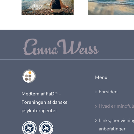
n
mod angst
NLP
Menu:
Forsiden
Medlem af FaDP –
Foreningen af danske
Hvad er mindful
psykoterapeuter
Links, henvisnin
anbefalinger