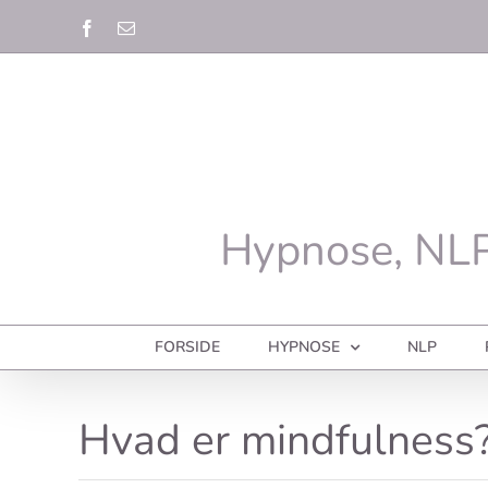
Skip
Facebook
E-
to
mail
content
Hypnose, NLP
FORSIDE
HYPNOSE
NLP
Hvad er mindfulness