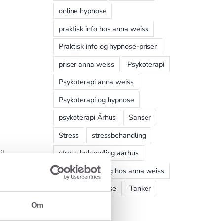
online hypnose
praktisk info hos anna weiss
Praktisk info og hypnose-priser
priser anna weiss
Psykoterapi
Psykoterapi anna weiss
Psykoterapi og hypnose
psykoterapi Århus
Sanser
Stress
stressbehandling
stress behandling aarhus
il
stressbehandling hos anna weiss
stress og hypnose
Tanker
Om
Trance
t i