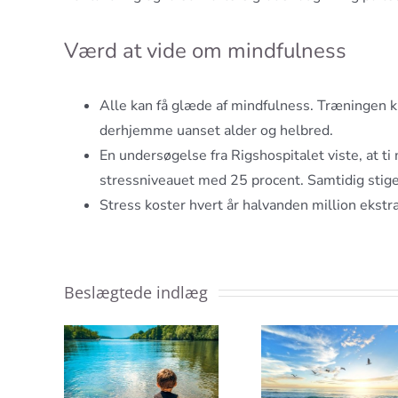
Værd at vide om mindfulness
Alle kan få glæde af mindfulness. Træningen k
derhjemme uanset alder og helbred.
En undersøgelse fra Rigshospitalet viste, at 
stressniveauet med 25 procent. Samtidig stige
Stress koster hvert år halvanden million ekstra
Beslægtede indlæg
e af
Hypnose
Hvad 