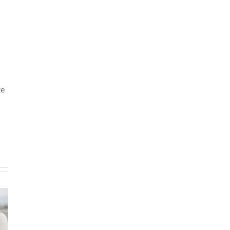
ke
e af
Hypnose
Hvad 