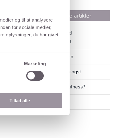
Seneste artikler
 medier og til at analysere
nden for sociale medier,
5 gode råd mod
e oplysninger, du har givet
eksamensangst
Hypnose af børn
Marketing
Hypnose mod angst
Hvad er mindfulness?
Tillad alle
Hvad er NLP?