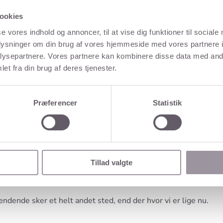
fokuserer lige så godt.
ookies
 opgave til opgave, fordi du mangler fokus.
se vores indhold og annoncer, til at vise dig funktioner til sociale
oplysninger om din brug af vores hjemmeside med vores partnere i
handlinger som at tjekke smartphone eller mailboks mange
ysepartnere. Vores partnere kan kombinere disse data med andr
et fra din brug af deres tjenester.
or mere i din arbejdsdag.
Præferencer
Statistik
ret af buddhismen
varer ved.
Tillad valgte
vsfrygt at frygte fremtiden eller tænke tilbage på fortiden.
ændende sker et helt andet sted, end der hvor vi er lige nu.