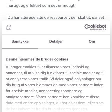
hurtigt og effektivt som det er muligt.
Du har allerede alle de ressourcer, der skal til, uanset
hvor stort du tænker dit problem er. Du har bare ikke
brugt dem på den rette måde.
Samtykke
Detaljer
Om
Det får vi ændret på og skaber positiv forandring. Du
bliver guidet og får effektive redskaber til personlig
udvikling, så du kan blive det hele menneske du er
Denne hjemmeside bruger cookies
ment til at være, således at du trives i alle aspekter af
Vi bruger cookies til at tilpasse vores indhold og
dit liv.
annoncer, til at vise dig funktioner til sociale medier og til
at analysere vores trafik. Vi deler også oplysninger om
din brug af vores hjemmeside med vores partnere inden
Få 15 minutters gratis
for sociale medier, annonceringspartnere og
analysepartnere. Vores partnere kan kombinere disse
rådgivning om psykoterapi
data med andre oplysninger, du har givet dem, eller som
eller hypnose i Århus eller
de har indsamlet fra din brug af deres tjenester.