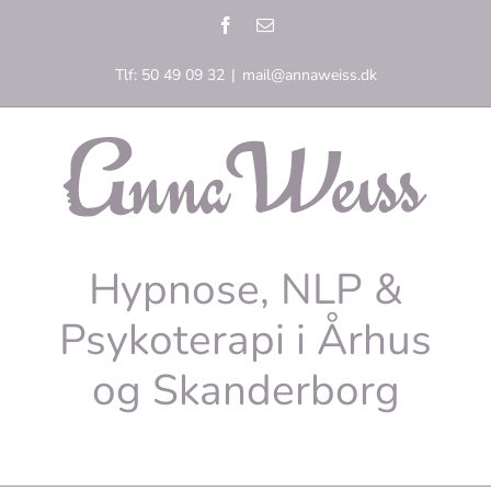
Skip
Facebook
E-
to
mail
content
Tlf: 50 49 09 32
|
mail@annaweiss.dk
Hypnose, NLP &
Psykoterapi i Århus
og Skanderborg