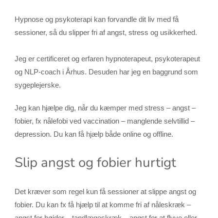
Hypnose og psykoterapi kan forvandle dit liv med få
sessioner, så du slipper fri af angst, stress og usikkerhed.
Jeg er certificeret og erfaren hypnoterapeut, psykoterapeut
og NLP-coach i Århus. Desuden har jeg en baggrund som
sygeplejerske.
Jeg kan hjælpe dig, når du kæmper med stress – angst –
fobier, fx nålefobi ved vaccination – manglende selvtillid –
depression. Du kan få hjælp både online og offline.
Slip angst og fobier hurtigt
Det kræver som regel kun få sessioner at slippe angst og
fobier. Du kan fx få hjælp til at komme fri af nåleskræk –
angst for højder – tandlægeskræk – angst for at flyve eller