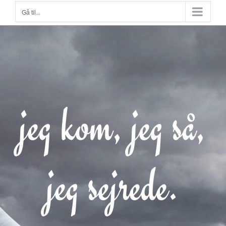
Gå til...
jeg kom, jeg så,
jeg sejrede.